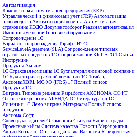
Автоматизация
Комплексная автоматизация предприятия (ERP)
Управленческий и финансовый учет (FRP)
Автоматизация
производства
Автоматизация лизинга
Автоматизация
страхования
КЭДО
Документооборот
Реальная автоматизация
Импортозамещение
Торговое оборудование
Сопровождение 1С
Варианты сопровождения
Тарифы ИТС
ServiceLevelAgreement (SLA)
Сопровождение типовых
отраслевых продуктов 1С
Сопровождение ККТ АТОЛ
Статьи
Инструкции
Продукты Аксиома
1С:Страховая компания
1С:Бухгалтерия лизинговой компании
1С:Бухгалтерия страховой компании
1С:Ломбард
Аксиома:XBRL
МСФО (IFRS) 17
Полный список
Продукты 1С
Витрина
Типовые решения
Разработки
АКСИОМА-СОФТ
Отраслевые решения
АРЕНДА 1С
Литература по 1С
Лицензии 1C
Демо-витрина
Материалы
Полный список
продуктов
Аксиома-Софт
Слово руководителя
О компании
Статусы
Наши награды
Проектные кейсы
Система качества
Новости
Мероприятия
Акции
Контакты
Оплата и доставка
Вакансии
Юридическая