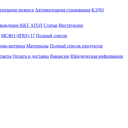
атизация лизинга
Автоматизация страхования
КЭДО
вождение ККТ АТОЛ
Статьи
Инструкции
МСФО (IFRS) 17
Полный список
емо-витрина
Материалы
Полный список продуктов
такты
Оплата и доставка
Вакансии
Юридическая информация