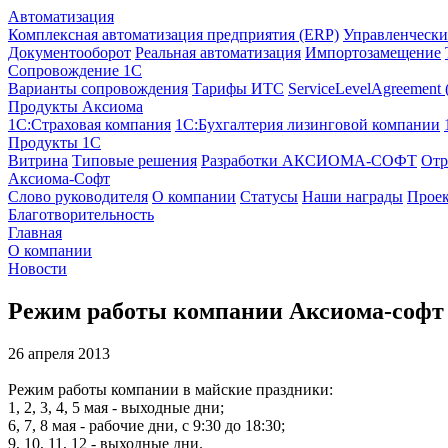
Автоматизация
Комплексная автоматизация предприятия (ERP)
Управленчески
Документооборот
Реальная автоматизация
Импортозамещение
Сопровождение 1С
Варианты сопровождения
Тарифы ИТС
ServiceLevelAgreement
Продукты Аксиома
1С:Страховая компания
1С:Бухгалтерия лизинговой компании
Продукты 1С
Витрина
Типовые решения
Разработки
АКСИОМА-СОФТ
Отр
Аксиома-Софт
Слово руководителя
О компании
Статусы
Наши награды
Проек
Благотворительность
Главная
О компании
Новости
Режим работы компании Аксиома-софт с
26 апреля 2013
Режим работы компании в майские праздники:
1, 2, 3, 4, 5 мая - выходные дни;
6, 7, 8 мая - рабочие дни, с 9:30 до 18:30;
9, 10, 11, 12 - выходные дни.