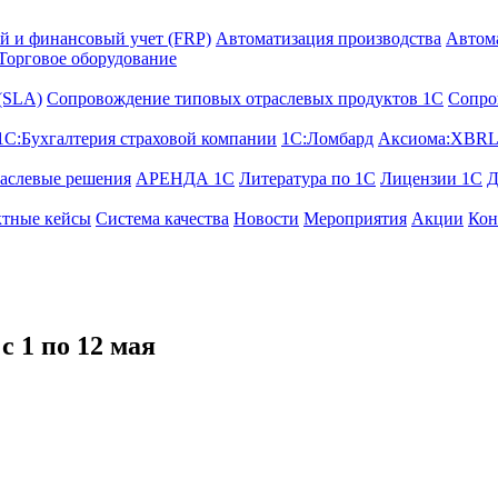
й и финансовый учет (FRP)
Автоматизация производства
Автом
Торговое оборудование
 (SLA)
Сопровождение типовых отраслевых продуктов 1С
Сопро
1С:Бухгалтерия страховой компании
1С:Ломбард
Аксиома:XBRL
аслевые решения
АРЕНДА 1С
Литература по 1С
Лицензии 1C
Д
тные кейсы
Система качества
Новости
Мероприятия
Акции
Кон
 1 по 12 мая