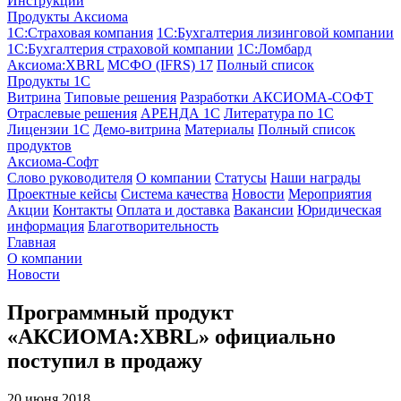
Инструкции
Продукты Аксиома
1С:Страховая компания
1С:Бухгалтерия лизинговой компании
1С:Бухгалтерия страховой компании
1С:Ломбард
Аксиома:XBRL
МСФО (IFRS) 17
Полный список
Продукты 1С
Витрина
Типовые решения
Разработки
АКСИОМА-СОФТ
Отраслевые решения
АРЕНДА 1С
Литература по 1С
Лицензии 1C
Демо-витрина
Материалы
Полный список
продуктов
Аксиома-Софт
Слово руководителя
О компании
Статусы
Наши награды
Проектные кейсы
Система качества
Новости
Мероприятия
Акции
Контакты
Оплата и доставка
Вакансии
Юридическая
информация
Благотворительность
Главная
О компании
Новости
Программный продукт
«АКСИОМА:XBRL» официально
поступил в продажу
20 июня 2018