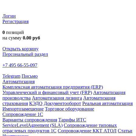
Логин
Регистрация
0
позиций
на сумму
0.00 руб
Открыть корзину
Персональный раздел
+7 495 66-55-097
Telegram
Письмо
Автоматизация
Комплексная автоматизация предприятия (ERP)
Управленческий и финансовый учет (FRP)
Автоматизация
производства
Автоматизация лизинга
Автоматизация
страхования
КЭДО
Документооборот
Реальная автоматизация
Импортозамещение
Торговое оборудование
Сопровождение 1С
Варианты сопровождения
Тарифы ИТС
ServiceLevelAgreement (SLA)
Сопровождение типовых
отраслевых продуктов 1С
Сопровождение ККТ АТОЛ
Статьи