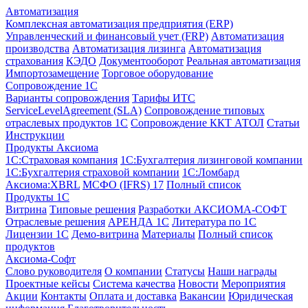
Автоматизация
Комплексная автоматизация предприятия (ERP)
Управленческий и финансовый учет (FRP)
Автоматизация
производства
Автоматизация лизинга
Автоматизация
страхования
КЭДО
Документооборот
Реальная автоматизация
Импортозамещение
Торговое оборудование
Сопровождение 1С
Варианты сопровождения
Тарифы ИТС
ServiceLevelAgreement (SLA)
Сопровождение типовых
отраслевых продуктов 1С
Сопровождение ККТ АТОЛ
Статьи
Инструкции
Продукты Аксиома
1С:Страховая компания
1С:Бухгалтерия лизинговой компании
1С:Бухгалтерия страховой компании
1С:Ломбард
Аксиома:XBRL
МСФО (IFRS) 17
Полный список
Продукты 1С
Витрина
Типовые решения
Разработки
АКСИОМА-СОФТ
Отраслевые решения
АРЕНДА 1С
Литература по 1С
Лицензии 1C
Демо-витрина
Материалы
Полный список
продуктов
Аксиома-Софт
Слово руководителя
О компании
Статусы
Наши награды
Проектные кейсы
Система качества
Новости
Мероприятия
Акции
Контакты
Оплата и доставка
Вакансии
Юридическая