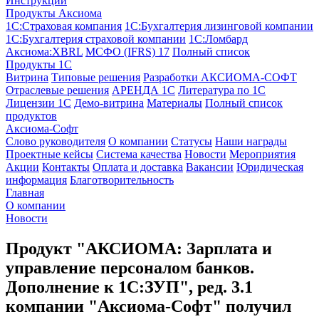
Инструкции
Продукты Аксиома
1С:Страховая компания
1С:Бухгалтерия лизинговой компании
1С:Бухгалтерия страховой компании
1С:Ломбард
Аксиома:XBRL
МСФО (IFRS) 17
Полный список
Продукты 1С
Витрина
Типовые решения
Разработки
АКСИОМА-СОФТ
Отраслевые решения
АРЕНДА 1С
Литература по 1С
Лицензии 1C
Демо-витрина
Материалы
Полный список
продуктов
Аксиома-Софт
Слово руководителя
О компании
Статусы
Наши награды
Проектные кейсы
Система качества
Новости
Мероприятия
Акции
Контакты
Оплата и доставка
Вакансии
Юридическая
информация
Благотворительность
Главная
О компании
Новости
Продукт "АКСИОМА: Зарплата и
управление персоналом банков.
Дополнение к 1С:ЗУП", ред. 3.1
компании "Аксиома-Софт" получил