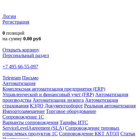
Логин
Регистрация
0
позиций
на сумму
0.00 руб
Открыть корзину
Персональный раздел
+7 495 66-55-097
Telegram
Письмо
Автоматизация
Комплексная автоматизация предприятия (ERP)
Управленческий и финансовый учет (FRP)
Автоматизация
производства
Автоматизация лизинга
Автоматизация
страхования
КЭДО
Документооборот
Реальная автоматизация
Импортозамещение
Торговое оборудование
Сопровождение 1С
Варианты сопровождения
Тарифы ИТС
ServiceLevelAgreement (SLA)
Сопровождение типовых
отраслевых продуктов 1С
Сопровождение ККТ АТОЛ
Статьи