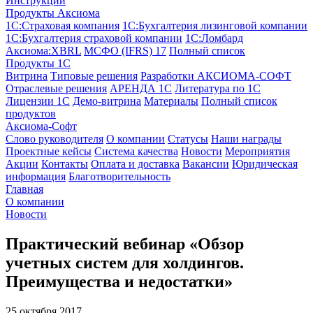
Инструкции
Продукты Аксиома
1С:Страховая компания
1С:Бухгалтерия лизинговой компании
1С:Бухгалтерия страховой компании
1С:Ломбард
Аксиома:XBRL
МСФО (IFRS) 17
Полный список
Продукты 1С
Витрина
Типовые решения
Разработки
АКСИОМА-СОФТ
Отраслевые решения
АРЕНДА 1С
Литература по 1С
Лицензии 1C
Демо-витрина
Материалы
Полный список
продуктов
Аксиома-Софт
Слово руководителя
О компании
Статусы
Наши награды
Проектные кейсы
Система качества
Новости
Мероприятия
Акции
Контакты
Оплата и доставка
Вакансии
Юридическая
информация
Благотворительность
Главная
О компании
Новости
Практический вебинар «Обзор
учетных систем для холдингов.
Преимущества и недостатки»
25 октября 2017