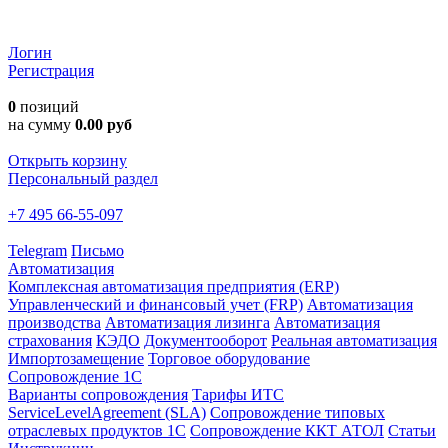
Логин
Регистрация
0
позиций
на сумму
0.00 руб
Открыть корзину
Персональный раздел
+7 495 66-55-097
Telegram
Письмо
Автоматизация
Комплексная автоматизация предприятия (ERP)
Управленческий и финансовый учет (FRP)
Автоматизация
производства
Автоматизация лизинга
Автоматизация
страхования
КЭДО
Документооборот
Реальная автоматизация
Импортозамещение
Торговое оборудование
Сопровождение 1С
Варианты сопровождения
Тарифы ИТС
ServiceLevelAgreement (SLA)
Сопровождение типовых
отраслевых продуктов 1С
Сопровождение ККТ АТОЛ
Статьи