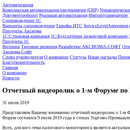
Автоматизация
Комплексная автоматизация предприятия (ERP)
Управленчески
Документооборот
Реальная автоматизация
Импортозамещение
Сопровождение 1С
Варианты сопровождения
Тарифы ИТС
ServiceLevelAgreement
Продукты Аксиома
1С:Страховая компания
1С:Бухгалтерия лизинговой компании
Продукты 1С
Витрина
Типовые решения
Разработки
АКСИОМА-СОФТ
Отр
Аксиома-Софт
Слово руководителя
О компании
Статусы
Наши награды
Проек
Благотворительность
Главная
О компании
Новости
Отчетный видеоролик о 1-м Форуме по
31 июля 2019
Представляем Вашему вниманию отчетный видеоролик о 1-м Ф
Форум состоялся 9 июля 2019 года в стенах Торгово-Промышле
Всех, для кого тема налогового мониторинга является актуаль