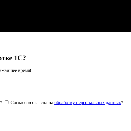
отке 1С?
лижайшее время!
*
Согласен/согласна на
обработку персональных данных
*