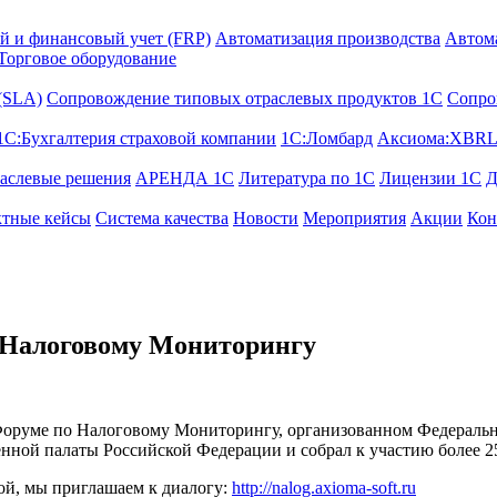
й и финансовый учет (FRP)
Автоматизация производства
Автом
Торговое оборудование
 (SLA)
Сопровождение типовых отраслевых продуктов 1С
Сопро
1С:Бухгалтерия страховой компании
1С:Ломбард
Аксиома:XBRL
аслевые решения
АРЕНДА 1С
Литература по 1С
Лицензии 1C
Д
тные кейсы
Система качества
Новости
Мероприятия
Акции
Кон
 Налоговому Мониторингу
оруме по Налоговому Мониторингу, организованном Федеральн
нной палаты Российской Федерации и собрал к участию более 2
ной, мы приглашаем к диалогу:
http://nalog.axioma-soft.ru