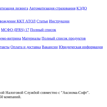
атизация лизинга
Автоматизация страхования
КЭДО
вождение ККТ АТОЛ
Статьи
Инструкции
МСФО (IFRS) 17
Полный список
емо-витрина
Материалы
Полный список продуктов
такты
Оплата и доставка
Вакансии
Юридическая информация
ой Налоговой Службой совместно с "Аксиома-Софт".
50 компаний.