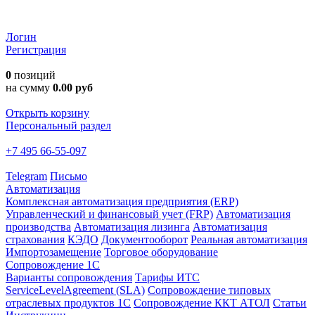
Логин
Регистрация
0
позиций
на сумму
0.00 руб
Открыть корзину
Персональный раздел
+7 495 66-55-097
Telegram
Письмо
Автоматизация
Комплексная автоматизация предприятия (ERP)
Управленческий и финансовый учет (FRP)
Автоматизация
производства
Автоматизация лизинга
Автоматизация
страхования
КЭДО
Документооборот
Реальная автоматизация
Импортозамещение
Торговое оборудование
Сопровождение 1С
Варианты сопровождения
Тарифы ИТС
ServiceLevelAgreement (SLA)
Сопровождение типовых
отраслевых продуктов 1С
Сопровождение ККТ АТОЛ
Статьи