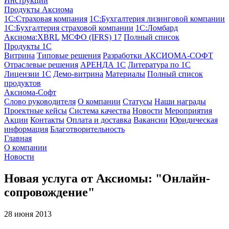
Инструкции
Продукты Аксиома
1С:Страховая компания
1С:Бухгалтерия лизинговой компании
1С:Бухгалтерия страховой компании
1С:Ломбард
Аксиома:XBRL
МСФО (IFRS) 17
Полный список
Продукты 1С
Витрина
Типовые решения
Разработки
АКСИОМА-СОФТ
Отраслевые решения
АРЕНДА 1С
Литература по 1С
Лицензии 1C
Демо-витрина
Материалы
Полный список
продуктов
Аксиома-Софт
Слово руководителя
О компании
Статусы
Наши награды
Проектные кейсы
Система качества
Новости
Мероприятия
Акции
Контакты
Оплата и доставка
Вакансии
Юридическая
информация
Благотворительность
Главная
О компании
Новости
Новая услуга от Аксиомы: "Онлайн-
сопровождение"
28 июня 2013