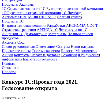
Инструкции
Продукты Аксиома
1С:Страховая компания
1С:Бухгалтерия лизинговой компании
1С:Бухгалтерия страховой компании
1С:Ломбард
Аксиома:XBRL
МСФО (IFRS) 17
Полный список
Продукты 1С
Витрина
Типовые решения
Разработки
АКСИОМА-СОФТ
Отраслевые решения
АРЕНДА 1С
Литература по 1С
Лицензии 1C
Демо-витрина
Материалы
Полный список
продуктов
Аксиома-Софт
Слово руководителя
О компании
Статусы
Наши награды
Проектные кейсы
Система качества
Новости
Мероприятия
Акции
Контакты
Оплата и доставка
Вакансии
Юридическая
информация
Благотворительность
Главная
О компании
Новости
Конкурс 1С:Проект года 2021.
Голосование открыто
4 августа 2022