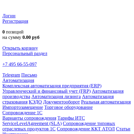
Логин
Регистрация
0
позиций
на сумму
0.00 руб
Открыть корзину
Персональный раздел
+7 495 66-55-097
Telegram
Письмо
Автоматизация
Комплексная автоматизация предприятия (ERP)
Управленческий и финансовый учет (FRP)
Автоматизация
производства
Автоматизация лизинга
Автоматизация
страхования
КЭДО
Документооборот
Реальная автоматизация
Импортозамещение
Торговое оборудование
Сопровождение 1С
Варианты сопровождения
Тарифы ИТС
ServiceLevelAgreement (SLA)
Сопровождение типовых
отраслевых продуктов 1С
Сопровождение ККТ АТОЛ
Статьи