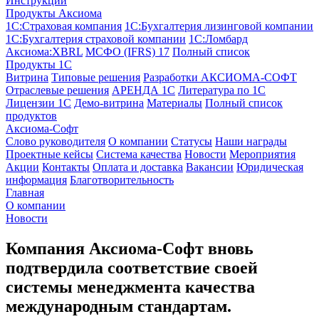
Инструкции
Продукты Аксиома
1С:Страховая компания
1С:Бухгалтерия лизинговой компании
1С:Бухгалтерия страховой компании
1С:Ломбард
Аксиома:XBRL
МСФО (IFRS) 17
Полный список
Продукты 1С
Витрина
Типовые решения
Разработки
АКСИОМА-СОФТ
Отраслевые решения
АРЕНДА 1С
Литература по 1С
Лицензии 1C
Демо-витрина
Материалы
Полный список
продуктов
Аксиома-Софт
Слово руководителя
О компании
Статусы
Наши награды
Проектные кейсы
Система качества
Новости
Мероприятия
Акции
Контакты
Оплата и доставка
Вакансии
Юридическая
информация
Благотворительность
Главная
О компании
Новости
Компания Аксиома-Софт вновь
подтвердила соответствие своей
системы менеджмента качества
международным стандартам.