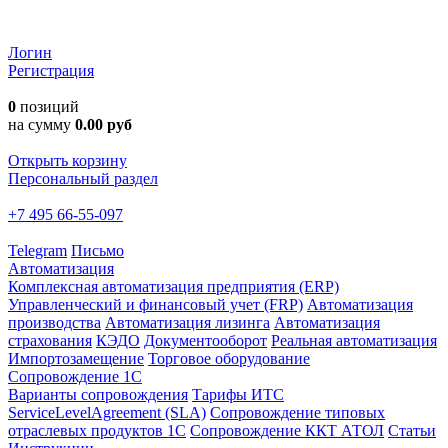
Логин
Регистрация
0
позиций
на сумму
0.00 руб
Открыть корзину
Персональный раздел
+7 495 66-55-097
Telegram
Письмо
Автоматизация
Комплексная автоматизация предприятия (ERP)
Управленческий и финансовый учет (FRP)
Автоматизация
производства
Автоматизация лизинга
Автоматизация
страхования
КЭДО
Документооборот
Реальная автоматизация
Импортозамещение
Торговое оборудование
Сопровождение 1С
Варианты сопровождения
Тарифы ИТС
ServiceLevelAgreement (SLA)
Сопровождение типовых
отраслевых продуктов 1С
Сопровождение ККТ АТОЛ
Статьи