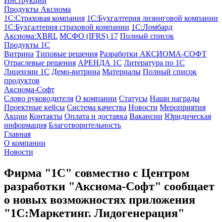
Инструкции
Продукты Аксиома
1С:Страховая компания
1С:Бухгалтерия лизинговой компании
1С:Бухгалтерия страховой компании
1С:Ломбард
Аксиома:XBRL
МСФО (IFRS) 17
Полный список
Продукты 1С
Витрина
Типовые решения
Разработки
АКСИОМА-СОФТ
Отраслевые решения
АРЕНДА 1С
Литература по 1С
Лицензии 1C
Демо-витрина
Материалы
Полный список
продуктов
Аксиома-Софт
Слово руководителя
О компании
Статусы
Наши награды
Проектные кейсы
Система качества
Новости
Мероприятия
Акции
Контакты
Оплата и доставка
Вакансии
Юридическая
информация
Благотворительность
Главная
О компании
Новости
Фирма "1С" совместно с Центром
разработки "Аксиома-Софт" сообщает
о новых возможностях приложения
"1С:Маркетинг. Лидогенерация"