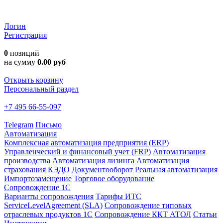
Логин
Регистрация
0
позиций
на сумму
0.00 руб
Открыть корзину
Персональный раздел
+7 495 66-55-097
Telegram
Письмо
Автоматизация
Комплексная автоматизация предприятия (ERP)
Управленческий и финансовый учет (FRP)
Автоматизация
производства
Автоматизация лизинга
Автоматизация
страхования
КЭДО
Документооборот
Реальная автоматизация
Импортозамещение
Торговое оборудование
Сопровождение 1С
Варианты сопровождения
Тарифы ИТС
ServiceLevelAgreement (SLA)
Сопровождение типовых
отраслевых продуктов 1С
Сопровождение ККТ АТОЛ
Статьи