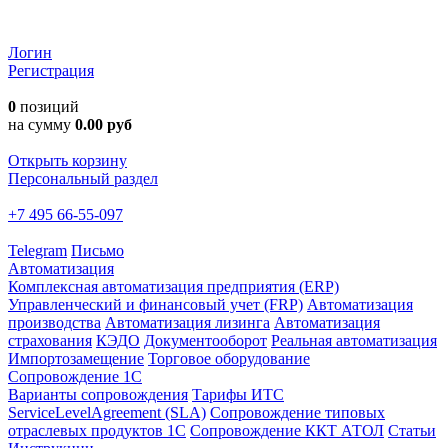
Логин
Регистрация
0
позиций
на сумму
0.00 руб
Открыть корзину
Персональный раздел
+7 495 66-55-097
Telegram
Письмо
Автоматизация
Комплексная автоматизация предприятия (ERP)
Управленческий и финансовый учет (FRP)
Автоматизация
производства
Автоматизация лизинга
Автоматизация
страхования
КЭДО
Документооборот
Реальная автоматизация
Импортозамещение
Торговое оборудование
Сопровождение 1С
Варианты сопровождения
Тарифы ИТС
ServiceLevelAgreement (SLA)
Сопровождение типовых
отраслевых продуктов 1С
Сопровождение ККТ АТОЛ
Статьи