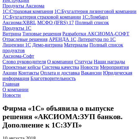
Инструкции
Продукты Аксиома
1С:Страховая компания
1С:Бухгалтерия лизинговой компании
1С:Бухгалтерия страховой компании
1С:Ломбард
Аксиома:XBRL
МСФО (IFRS) 17
Полный список
Продукты 1С
Витрина
Типовые решения
Разработки
АКСИОМА-СОФТ
Отраслевые решения
АРЕНДА 1С
Литература по 1С
Лицензии 1C
Демо-витрина
Материалы
Полный список
продуктов
Аксиома-Софт
Слово руководителя
О компании
Статусы
Наши награды
Проектные кейсы
Система качества
Новости
Мероприятия
Акции
Контакты
Оплата и доставка
Вакансии
Юридическая
информация
Благотворительность
Главная
О компании
Новости
Фирма «1С» объявила о выпуске
решения «АКСИОМА:ЗУП банков.
Дополнение к 1С:ЗУП»
10 августа 2018