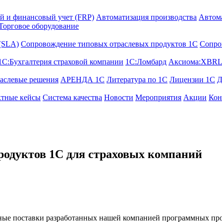
й и финансовый учет (FRP)
Автоматизация производства
Автом
Торговое оборудование
 (SLA)
Сопровождение типовых отраслевых продуктов 1С
Сопро
1С:Бухгалтерия страховой компании
1С:Ломбард
Аксиома:XBRL
аслевые решения
АРЕНДА 1С
Литература по 1С
Лицензии 1C
Д
тные кейсы
Система качества
Новости
Мероприятия
Акции
Кон
одуктов 1С для страховых компаний
ные поставки разработанных нашей компанией программных про