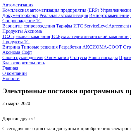
Автоматизация
Комплексная автоматизация предприятия (ERP)
Управленчески
Документооборот
Реальная автоматизация
Импортозамещение
Сопровождение 1С
Варианты сопровождения
Тарифы ИТС
ServiceLevelAgreement
Продукты Аксиома
1С:Страховая компания
1С:Бухгалтерия лизинговой компании
Продукты 1С
Витрина
Типовые решения
Разработки
АКСИОМА-СОФТ
Отр
Аксиома-Софт
Слово руководителя
О компании
Статусы
Наши награды
Проек
Благотворительность
Главная
О компании
Новости
Электронные поставки программных пр
25 марта 2020
Дорогие друзья!
С сегодняшнего дня стали доступны к приобретению электрон