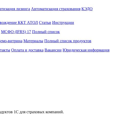
атизация лизинга
Автоматизация страхования
КЭДО
вождение ККТ АТОЛ
Статьи
Инструкции
МСФО (IFRS) 17
Полный список
емо-витрина
Материалы
Полный список продуктов
такты
Оплата и доставка
Вакансии
Юридическая информация
дуктов 1С для страховых компаний.