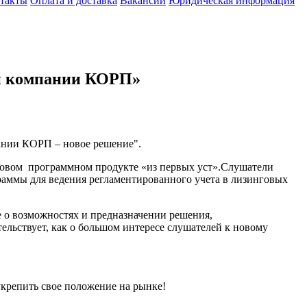
такты
Оплата и доставка
Вакансии
Юридическая информация
ой компании КОРП»
пании КОРП – новое решение".
новом программном продукте «из первых уст».Слушатели
раммы для ведения регламентированного учета в лизинговых
 о возможностях и предназначении решения,
ельствует, как о большом интересе слушателей к новому
крепить свое положение на рынке!