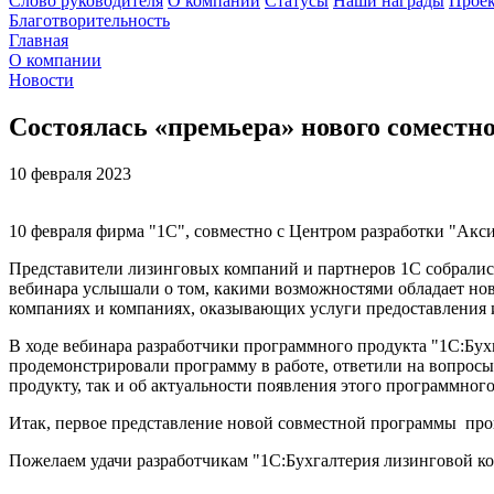
Слово руководителя
О компании
Статусы
Наши награды
Проек
Благотворительность
Главная
О компании
Новости
Cостоялась «премьера» нового сомест
10 февраля 2023
10 февраля фирма "1С", совместно с Центром разработки "Ак
Представители лизинговых компаний и партнеров 1С собрали
вебинара услышали о том, какими возможностями обладает нов
компаниях и компаниях, оказывающих услуги предоставления 
В ходе вебинара разработчики программного продукта "1С:Бу
продемонстрировали программу в работе, ответили на вопросы.
продукту, так и об актуальности появления этого программног
Итак, первое представление новой совместной программы пр
Пожелаем удачи разработчикам "1С:Бухгалтерия лизинговой ко