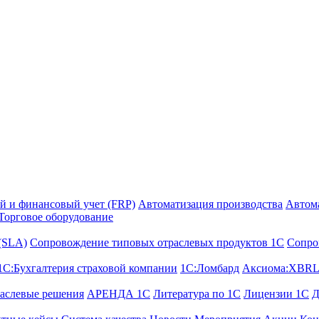
й и финансовый учет (FRP)
Автоматизация производства
Автом
Торговое оборудование
 (SLA)
Сопровождение типовых отраслевых продуктов 1С
Сопро
1С:Бухгалтерия страховой компании
1С:Ломбард
Аксиома:XBRL
аслевые решения
АРЕНДА 1С
Литература по 1С
Лицензии 1C
Д