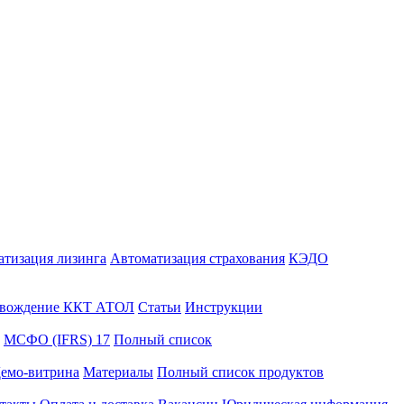
атизация лизинга
Автоматизация страхования
КЭДО
вождение ККТ АТОЛ
Статьи
Инструкции
МСФО (IFRS) 17
Полный список
емо-витрина
Материалы
Полный список продуктов