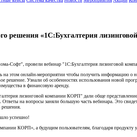
тные кейсы
Система качества
Новости
Мероприятия
Акции
Кон
ного решения «1С:Бухгалтерия лизингов
сиома-Софт", провели вебинар "1С:Бухгалтерия лизинговой ком
сь на этом онлайн-мероприятии чтобы получить информацию о 
ое решение. Узнали об особенностях использования новой прог
имущества в финансовую аренду.
хгалтерия лизинговой компании КОРП" дали обще представление
 Ответы на вопросы заняли большую часть вебинара. Это свидет
о решения.
ошло успешно!
мпании КОРП», а будущим пользователям, благодаря продукту у