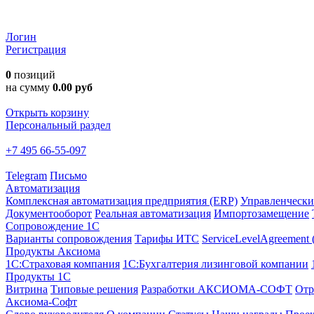
Логин
Регистрация
0
позиций
на сумму
0.00 руб
Открыть корзину
Персональный раздел
+7 495 66-55-097
Telegram
Письмо
Автоматизация
Комплексная автоматизация предприятия (ERP)
Управленчески
Документооборот
Реальная автоматизация
Импортозамещение
Сопровождение 1С
Варианты сопровождения
Тарифы ИТС
ServiceLevelAgreement
Продукты Аксиома
1С:Страховая компания
1С:Бухгалтерия лизинговой компании
Продукты 1С
Витрина
Типовые решения
Разработки
АКСИОМА-СОФТ
Отр
Аксиома-Софт