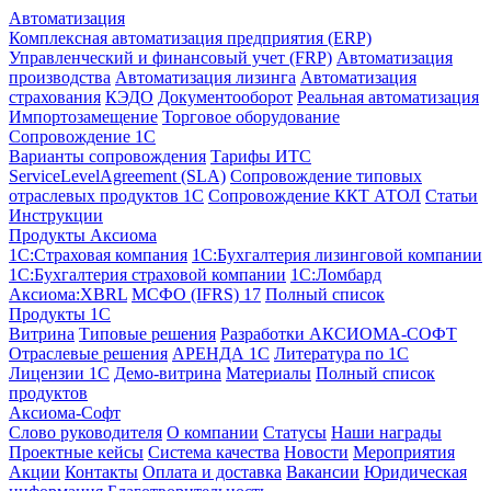
Автоматизация
Комплексная автоматизация предприятия (ERP)
Управленческий и финансовый учет (FRP)
Автоматизация
производства
Автоматизация лизинга
Автоматизация
страхования
КЭДО
Документооборот
Реальная автоматизация
Импортозамещение
Торговое оборудование
Сопровождение 1С
Варианты сопровождения
Тарифы ИТС
ServiceLevelAgreement (SLA)
Сопровождение типовых
отраслевых продуктов 1С
Сопровождение ККТ АТОЛ
Статьи
Инструкции
Продукты Аксиома
1С:Страховая компания
1С:Бухгалтерия лизинговой компании
1С:Бухгалтерия страховой компании
1С:Ломбард
Аксиома:XBRL
МСФО (IFRS) 17
Полный список
Продукты 1С
Витрина
Типовые решения
Разработки
АКСИОМА-СОФТ
Отраслевые решения
АРЕНДА 1С
Литература по 1С
Лицензии 1C
Демо-витрина
Материалы
Полный список
продуктов
Аксиома-Софт
Слово руководителя
О компании
Статусы
Наши награды
Проектные кейсы
Система качества
Новости
Мероприятия
Акции
Контакты
Оплата и доставка
Вакансии
Юридическая