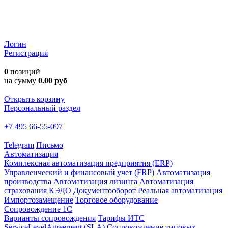
Логин
Регистрация
0
позиций
на сумму
0.00 руб
Открыть корзину
Персональный раздел
+7 495 66-55-097
Telegram
Письмо
Автоматизация
Комплексная автоматизация предприятия (ERP)
Управленческий и финансовый учет (FRP)
Автоматизация
производства
Автоматизация лизинга
Автоматизация
страхования
КЭДО
Документооборот
Реальная автоматизация
Импортозамещение
Торговое оборудование
Сопровождение 1С
Варианты сопровождения
Тарифы ИТС
ServiceLevelAgreement (SLA)
Сопровождение типовых