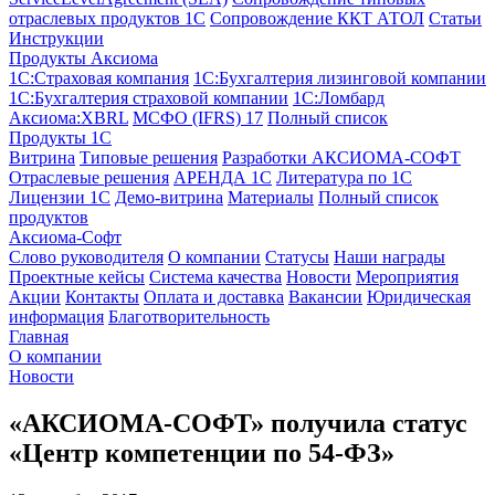
отраслевых продуктов 1С
Сопровождение ККТ АТОЛ
Статьи
Инструкции
Продукты Аксиома
1С:Страховая компания
1С:Бухгалтерия лизинговой компании
1С:Бухгалтерия страховой компании
1С:Ломбард
Аксиома:XBRL
МСФО (IFRS) 17
Полный список
Продукты 1С
Витрина
Типовые решения
Разработки
АКСИОМА-СОФТ
Отраслевые решения
АРЕНДА 1С
Литература по 1С
Лицензии 1C
Демо-витрина
Материалы
Полный список
продуктов
Аксиома-Софт
Слово руководителя
О компании
Статусы
Наши награды
Проектные кейсы
Система качества
Новости
Мероприятия
Акции
Контакты
Оплата и доставка
Вакансии
Юридическая
информация
Благотворительность
Главная
О компании
Новости
«АКСИОМА-СОФТ» получила статус
«Центр компетенции по 54-ФЗ»