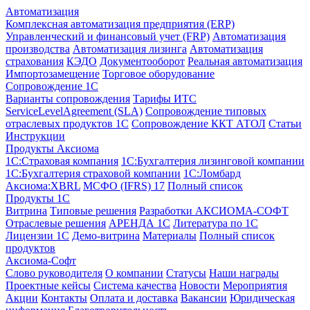
Автоматизация
Комплексная автоматизация предприятия (ERP)
Управленческий и финансовый учет (FRP)
Автоматизация
производства
Автоматизация лизинга
Автоматизация
страхования
КЭДО
Документооборот
Реальная автоматизация
Импортозамещение
Торговое оборудование
Сопровождение 1С
Варианты сопровождения
Тарифы ИТС
ServiceLevelAgreement (SLA)
Сопровождение типовых
отраслевых продуктов 1С
Сопровождение ККТ АТОЛ
Статьи
Инструкции
Продукты Аксиома
1С:Страховая компания
1С:Бухгалтерия лизинговой компании
1С:Бухгалтерия страховой компании
1С:Ломбард
Аксиома:XBRL
МСФО (IFRS) 17
Полный список
Продукты 1С
Витрина
Типовые решения
Разработки
АКСИОМА-СОФТ
Отраслевые решения
АРЕНДА 1С
Литература по 1С
Лицензии 1C
Демо-витрина
Материалы
Полный список
продуктов
Аксиома-Софт
Слово руководителя
О компании
Статусы
Наши награды
Проектные кейсы
Система качества
Новости
Мероприятия
Акции
Контакты
Оплата и доставка
Вакансии
Юридическая