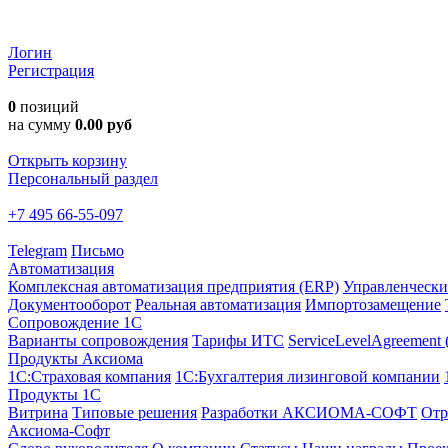
Логин
Регистрация
0
позиций
на сумму
0.00 руб
Открыть корзину
Персональный раздел
+7 495 66-55-097
Telegram
Письмо
Автоматизация
Комплексная автоматизация предприятия (ERP)
Управленчески
Документооборот
Реальная автоматизация
Импортозамещение
Сопровождение 1С
Варианты сопровождения
Тарифы ИТС
ServiceLevelAgreement
Продукты Аксиома
1С:Страховая компания
1С:Бухгалтерия лизинговой компании
Продукты 1С
Витрина
Типовые решения
Разработки
АКСИОМА-СОФТ
Отр
Аксиома-Софт