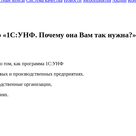
тные кейсы
Система качества
Новости
Мероприятия
Акции
Кон
ар «1С:УНФ. Почему она Вам так нужна?»
 о том, как программа 1С:УНФ
овых и производственных предприятиях.
одственные организации,
иях.