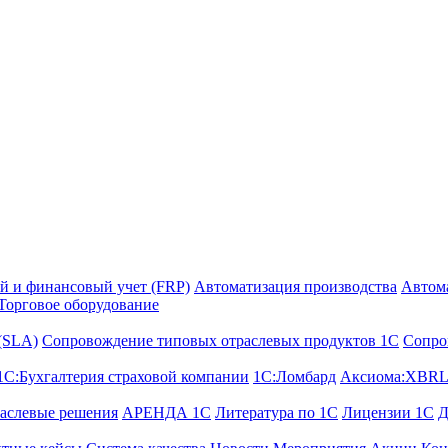
й и финансовый учет (FRP)
Автоматизация производства
Автом
Торговое оборудование
 (SLA)
Сопровождение типовых отраслевых продуктов 1С
Сопро
1С:Бухгалтерия страховой компании
1С:Ломбард
Аксиома:XBRL
аслевые решения
АРЕНДА 1С
Литература по 1С
Лицензии 1C
Д