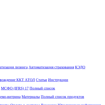
атизация лизинга
Автоматизация страхования
КЭДО
вождение ККТ АТОЛ
Статьи
Инструкции
МСФО (IFRS) 17
Полный список
емо-витрина
Материалы
Полный список продуктов