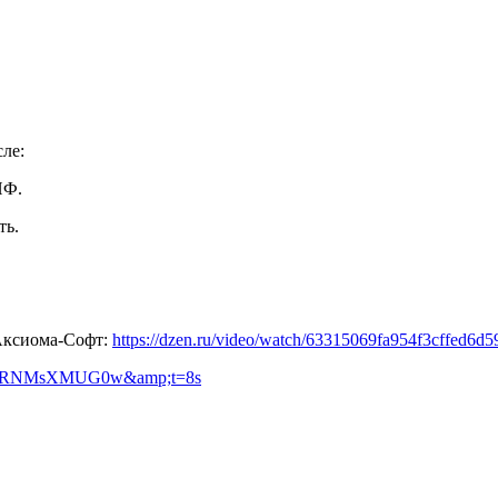
ле:
НФ.
ть.
 Аксиома-Софт:
https://dzen.ru/video/watch/63315069fa954f3cffed6d5
?v=hRNMsXMUG0w&amp;t=8s