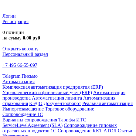
Логин
Регистрация
0
позиций
на сумму
0.00 руб
Открыть корзину
Персональный раздел
+7 495 66-55-097
Telegram
Письмо
Автоматизация
Комплексная автоматизация предприятия (ERP)
Управленческий и финансовый учет (FRP)
Автоматизация
производства
Автоматизация лизинга
Автоматизация
страхования
КЭДО
Документооборот
Реальная автоматизация
Импортозамещение
Торговое оборудование
Сопровождение 1С
Варианты сопровождения
Тарифы ИТС
ServiceLevelAgreement (SLA)
Сопровождение типовых
отраслевых продуктов 1С
Сопровождение ККТ АТОЛ
Статьи