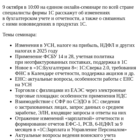
9 октября в 10:00 на едином онлайн-семинаре по всей стране
специалисты фирмы 1С расскажут об изменениях
в бухгалтерском учете и отчетности, а также о связанных
с ними нововведениях в продуктах 1С.
Темы семинара:
Изменения в УСН, налоге на прибыль, НДФЛ и других
налогах в 2025 году
Применение ФСБУ 14 и 28, учетная политика
при неотфактурованных поставках, поддержка в 1С
Новое в «1С:Бухгалтерии 8»: 1С:Сверка 2.0, требования
ФНС в Календаре отчетности, поддержка акцизов и др.
ЕНС: актуальные вопросы, особенности работы с ЕНС
на УСН
Торговля с физлицами из ЕАЭС через электронные
торговые площадки: особенности применения НДС
Взаимодействие с СФР по СЭДО в 1С: сведения
о застрахованных лицах, запрос данных о среднем
заработке, ЭЛН, входящие запросы и ответы на них
Отражение изменений «зарплатной» отчетности и
формирование отчетов ЕФС-1, РСВ, 6-НДФЛ за 9
месяцев в «1С:Зарплата и Управление Персоналом»
Актуальные вопросы ведения воинского учета