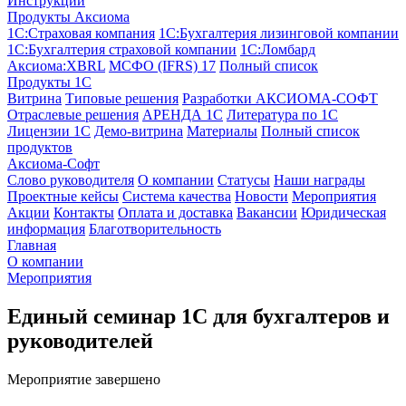
Инструкции
Продукты Аксиома
1С:Страховая компания
1С:Бухгалтерия лизинговой компании
1С:Бухгалтерия страховой компании
1С:Ломбард
Аксиома:XBRL
МСФО (IFRS) 17
Полный список
Продукты 1С
Витрина
Типовые решения
Разработки
АКСИОМА-СОФТ
Отраслевые решения
АРЕНДА 1С
Литература по 1С
Лицензии 1C
Демо-витрина
Материалы
Полный список
продуктов
Аксиома-Софт
Слово руководителя
О компании
Статусы
Наши награды
Проектные кейсы
Система качества
Новости
Мероприятия
Акции
Контакты
Оплата и доставка
Вакансии
Юридическая
информация
Благотворительность
Главная
О компании
Мероприятия
Единый семинар 1С для бухгалтеров и
руководителей
Мероприятие завершено